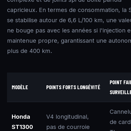
capricieux. En termes de consommation, la
se stabilise autour de 6,6 L/100 km, une vale
ne bouge pas avec les années si l'injection e
maintenue propre, garantissant une autono
plus de 400 km.
POINT FAI
MODÈLE
POINTS FORTS LONGÉVITÉ
SURVEILL
Cannel
Honda
V4 longitudinal,
de card
ST1300
pas de courroie