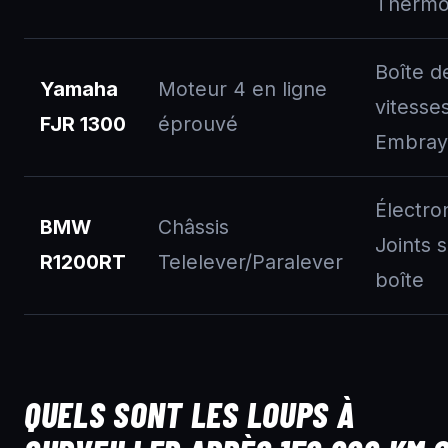
Thermo
Boîte d
Yamaha
Moteur 4 en ligne
vitesses
FJR 1300
éprouvé
Embray
Électro
BMW
Châssis
Joints 
R1200RT
Telelever/Paralever
boîte
QUELS SONT LES LOUPS À