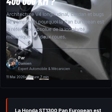
400 000 KM ?
Architecture V4 longitudinal, cardan et bugs
de compteur : pourquoi la Pan European est
la référence absolue de la longévité
mécanique sur deux roues.
Par
Damien
Expert Automobile & Mécanicien
11 Mai 2026
•
Lecture 7 min
La Honda ST1300 Pan European est