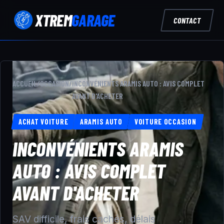
XTREM
GARAGE
CONTACT
ACCUEIL
/
OCCASION
/
INCONVÉNIENTS ARAMIS AUTO : AVIS COMPLET
AVANT D'ACHETER
ACHAT VOITURE
ARAMIS AUTO
VOITURE OCCASION
INCONVÉNIENTS ARAMIS
AUTO : AVIS COMPLET
AVANT D'ACHETER
SAV difficile, frais cachés, délais